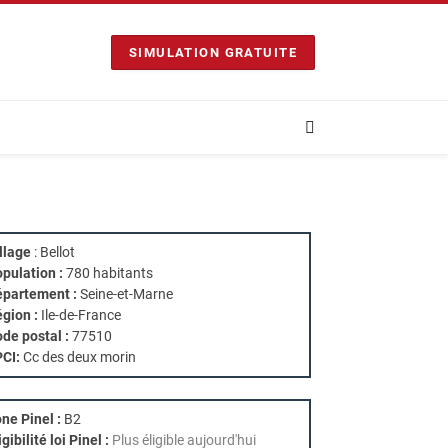
SIMULATION GRATUITE
llage
: Bellot
pulation :
780 habitants
partement :
Seine-et-Marne
gion :
Ile-de-France
de postal :
77510
PCI:
Cc des deux morin
ne Pinel :
B2
igibilité loi Pinel :
Plus éligible aujourd'hui