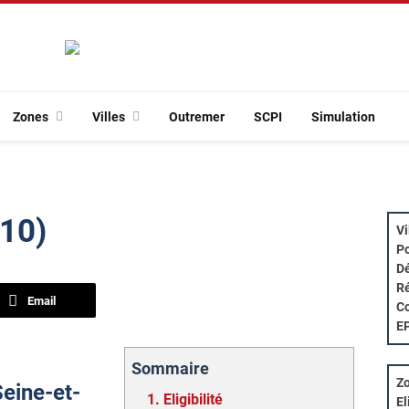
Zones
Villes
Outremer
SCPI
Simulation
510)
Vi
Po
Dé
Ré
Email
Co
E
Sommaire
Zo
Seine-et-
1.
Eligibilité
El