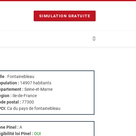
SIMULATION GRATUITE
lle
: Fontainebleau
pulation :
14907 habitants
partement :
Seine-et-Marne
gion :
Ile-de-France
de postal :
77300
PCI:
Ca du pays de fontainebleau
ne Pinel :
A
igibilité loi Pinel :
OUI