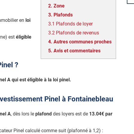
2.
Zone
3.
Plafonds
mmobilier en
loi
3.1
Plafonds de loyer
3.2
Plafonds de revenus
rne) est
éligible
4.
Autres communes proches
5.
Avis et commentaires
inel ?
el A qui est éligible à la loi pinel.
nvestissement Pinel à Fontainebleau
nel A
, dès lors le
plafond
des loyers est de
13.04€ par
icateur Pinel calculé comme suit (plafonné à 1,2) :