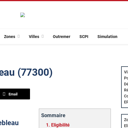
Zones
Villes
Outremer
SCPI
Simulation
leau (77300)
Vi
Po
Dé
Ré
Email
Co
E
Sommaire
Zo
nebleau
1.
Eligibilité
El