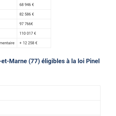
68 946 €
82 586 €
97 766€
110 017 €
mentaire
+ 12 258 €
-Marne (77) éligibles à la loi Pinel