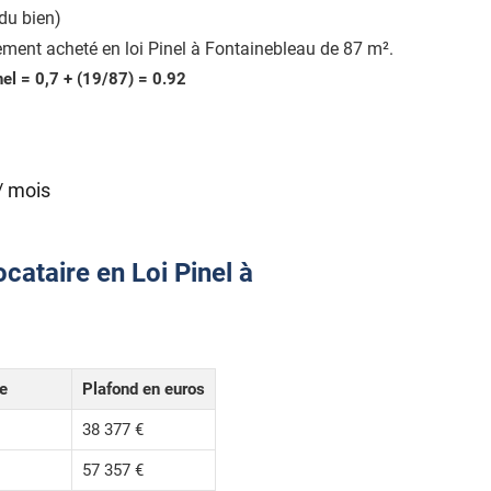
du bien)
ment acheté en loi Pinel à Fontainebleau de 87 m².
nel = 0,7 + (19/87) = 0.92
/ mois
cataire en Loi Pinel à
le
Plafond en euros
38 377 €
57 357 €