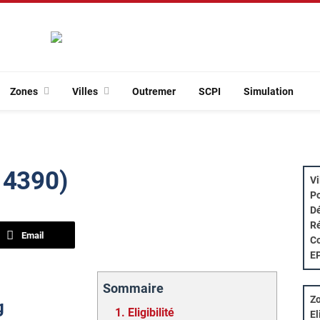
Zones
Villes
Outremer
SCPI
Simulation
14390)
Vi
Po
Dé
Ré
Email
Co
E
Sommaire
Zo
g
1.
Eligibilité
El