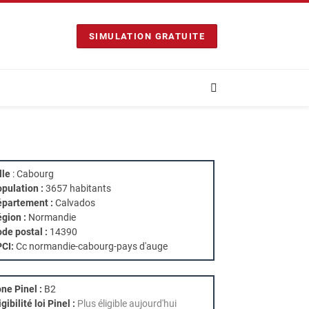
SIMULATION GRATUITE
lle
: Cabourg
pulation :
3657 habitants
partement :
Calvados
gion :
Normandie
de postal :
14390
PCI:
Cc normandie-cabourg-pays d'auge
ne Pinel :
B2
igibilité loi Pinel :
Plus éligible aujourd'hui