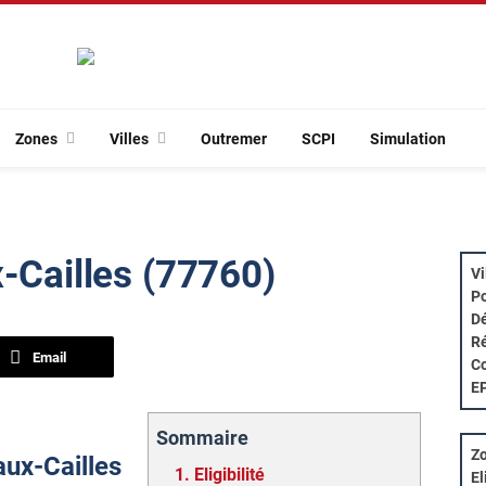
Zones
Villes
Outremer
SCPI
Simulation
x-Cailles (77760)
Vi
Po
Dé
Ré
Email
Co
E
Sommaire
Zo
-aux-Cailles
1.
Eligibilité
El