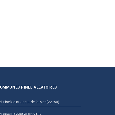
OMMUNES PINEL ALÉATOIRES
oi Pinel Saint-Jacut-de-la-Mer (22750)
oi Pinel Belgentier (83210)