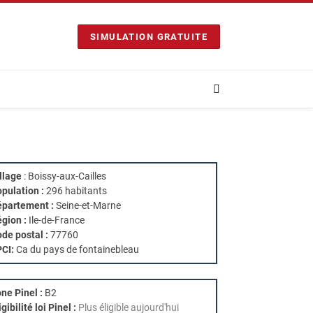
SIMULATION GRATUITE
llage
: Boissy-aux-Cailles
pulation :
296 habitants
partement :
Seine-et-Marne
gion :
Ile-de-France
de postal :
77760
PCI:
Ca du pays de fontainebleau
ne Pinel :
B2
igibilité loi Pinel :
Plus éligible aujourd'hui