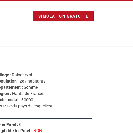
SIMULATION GRATUITE
llage
: Raincheval
pulation :
287 habitants
partement :
Somme
gion :
Hauts-de-France
de postal :
80600
PCI:
Cc du pays du coquelicot
ne Pinel :
C
igibilité loi Pinel :
NON