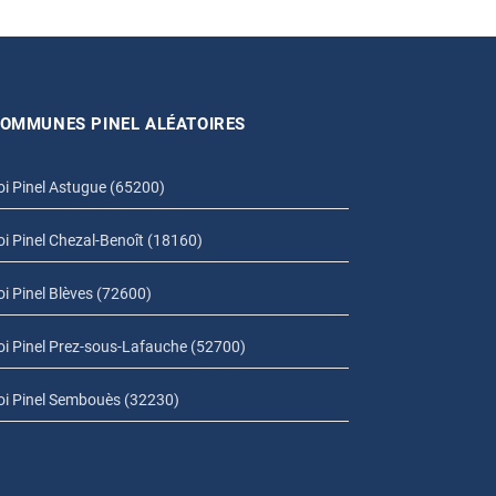
OMMUNES PINEL ALÉATOIRES
oi Pinel Astugue (65200)
oi Pinel Chezal-Benoît (18160)
oi Pinel Blèves (72600)
oi Pinel Prez-sous-Lafauche (52700)
oi Pinel Sembouès (32230)