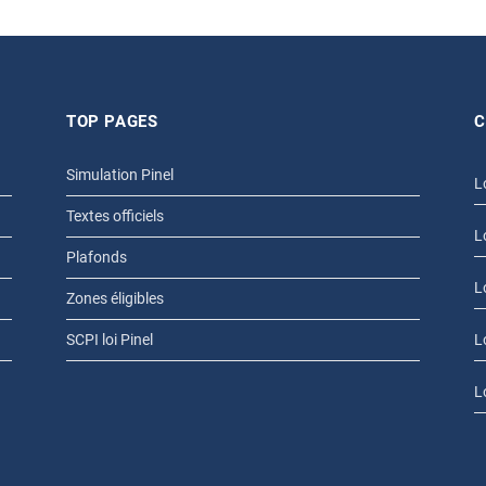
TOP PAGES
C
Simulation Pinel
L
Textes officiels
L
Plafonds
L
Zones éligibles
SCPI loi Pinel
L
L