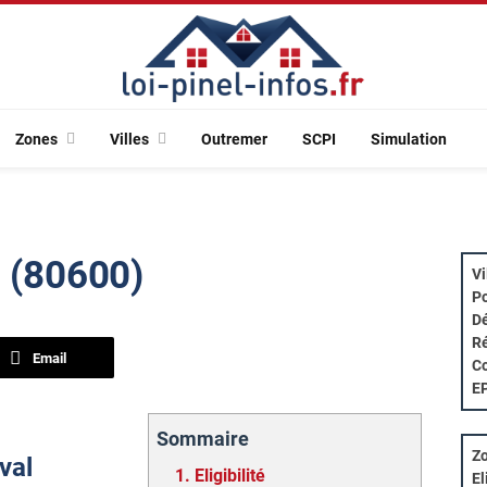
Zones
Villes
Outremer
SCPI
Simulation
l (80600)
Vi
Po
Dé
Ré
Email
Co
E
Sommaire
Zo
val
1.
Eligibilité
El