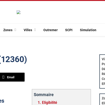
Zones
Villes
Outremer
SCPI
Simulation
(12360)
Vi
Po
Dé
Ré
Email
Co
E
Sommaire
Zo
es
1.
Eligibilité
El