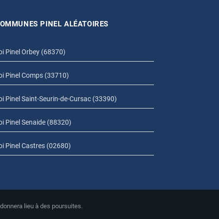
OMMUNES PINEL ALÉATOIRES
oi Pinel Orbey (68370)
oi Pinel Comps (33710)
oi Pinel Saint-Seurin-de-Cursac (33390)
oi Pinel Senaide (88320)
oi Pinel Castres (02680)
 donnera lieu à des poursuites.