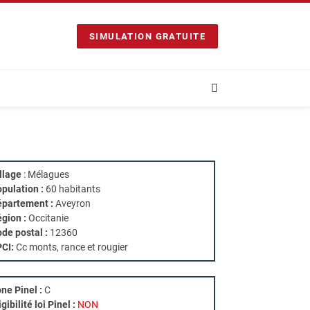
SIMULATION GRATUITE
llage
: Mélagues
pulation :
60 habitants
partement :
Aveyron
gion :
Occitanie
de postal :
12360
PCI:
Cc monts, rance et rougier
ne Pinel :
C
igibilité loi Pinel :
NON