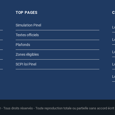
TOP PAGES
C
Simulation Pinel
L
Textes officiels
L
Plafonds
L
Zones éligibles
SCPI loi Pinel
L
L
r - Tous droits réservés - Toute reproduction totale ou partielle sans accord écrit