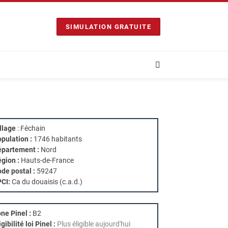
SIMULATION GRATUITE
llage
: Féchain
pulation :
1746 habitants
partement :
Nord
gion :
Hauts-de-France
de postal :
59247
PCI:
Ca du douaisis (c.a.d.)
ne Pinel :
B2
igibilité loi Pinel :
Plus éligible aujourd'hui