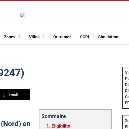
Zones
Villes
Outremer
SCPI
Simulation
59247)
Vi
Po
Dé
Ré
Email
Co
E
Sommaire
Zo
n (Nord) en
1.
Eligibilité
El