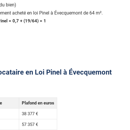
du bien)
ement acheté en loi Pinel à Évecquemont de 64 m².
Pinel = 0,7 + (19/64) = 1
ocataire en Loi Pinel à Évecquemont
le
Plafond en euros
38 377 €
57 357 €