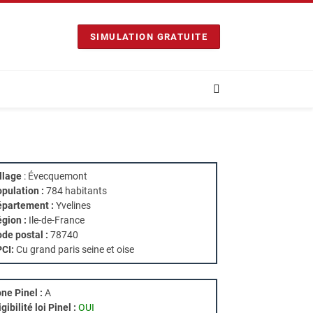
SIMULATION GRATUITE
llage
: Évecquemont
pulation :
784 habitants
partement :
Yvelines
gion :
Ile-de-France
de postal :
78740
PCI:
Cu grand paris seine et oise
ne Pinel :
A
igibilité loi Pinel :
OUI