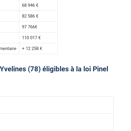
68 946 €
82 586 €
97 766€
110 017 €
mentaire
+ 12 258 €
elines (78) éligibles à la loi Pinel