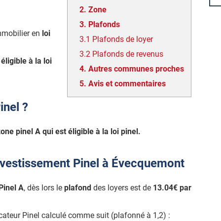
2.
Zone
3.
Plafonds
mmobilier en
loi
3.1
Plafonds de loyer
3.2
Plafonds de revenus
t
éligible à la loi
4.
Autres communes proches
5.
Avis et commentaires
inel ?
one pinel A qui est éligible à la loi pinel.
investissement Pinel à Évecquemont
Pinel A
, dès lors le
plafond
des loyers est de
13.04€ par
icateur Pinel calculé comme suit (plafonné à 1,2) :