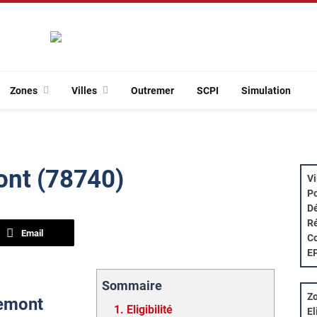
Zones
Villes
Outremer
SCPI
Simulation
ont (78740)
Vi
Po
Dé
Ré
Email
Co
E
Sommaire
Zo
uemont
1.
Eligibilité
El