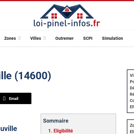
Zones
Villes
Outremer
SCPI
Simulation
lle (14600)
Vi
Po
Dé
Ré
Email
Co
E
Sommaire
Zo
uville
1.
Eligibilité
El