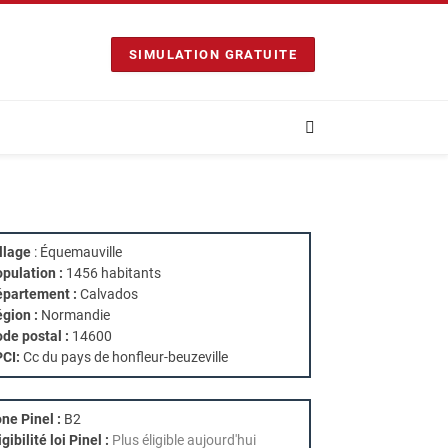
SIMULATION GRATUITE
llage
: Équemauville
pulation :
1456 habitants
partement :
Calvados
gion :
Normandie
de postal :
14600
PCI:
Cc du pays de honfleur-beuzeville
ne Pinel :
B2
igibilité loi Pinel :
Plus éligible aujourd'hui