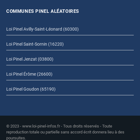
COMMUNES PINEL ALÉATOIRES
Loi Pinel Avilly-Saint-Léonard (60300)
Loi Pinel Saint-Sornin (16220)
Loi Pinel Jenzat (03800)
Loi Pinel Érôme (26600)
Loi Pinel Goudon (65190)
© 2023 - www.loi-pinel-infos.fr - Tous droits réservés - Toute
reproduction totale ou partielle sans accord écrit donnera lieu à des
poursuites.