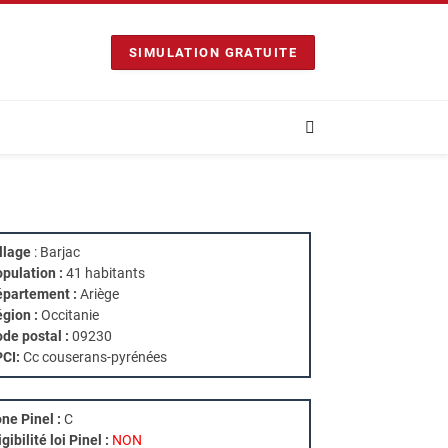
SIMULATION GRATUITE
llage
: Barjac
pulation :
41 habitants
partement :
Ariège
gion :
Occitanie
de postal :
09230
PCI:
Cc couserans-pyrénées
ne Pinel :
C
igibilité loi Pinel :
NON