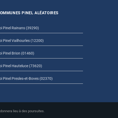
OMMUNES PINEL ALÉATOIRES
oi Pinel Rainans (39290)
oi Pinel Vailhourles (12200)
oi Pinel Brion (01460)
oi Pinel Hauteluce (73620)
oi Pinel Presles-et-Boves (02370)
 donnera lieu à des poursuites.