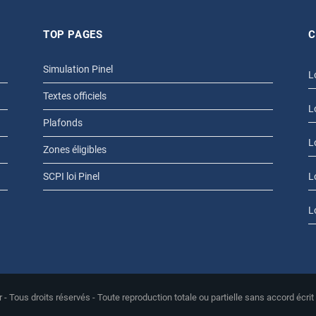
TOP PAGES
C
Simulation Pinel
L
Textes officiels
L
Plafonds
L
Zones éligibles
SCPI loi Pinel
L
L
r - Tous droits réservés - Toute reproduction totale ou partielle sans accord écrit