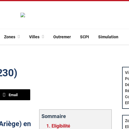
Zones
Villes
Outremer
SCPI
Simulation
230)
Vi
Po
Dé
Ré
Email
Co
E
Sommaire
Zo
(Ariège) en
1.
Eligibilité
El