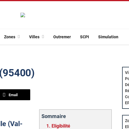
Zones
Villes
Outremer
SCPI
Simulation
 (95400)
Vi
Po
Dé
Ré
Email
Co
E
Sommaire
Zo
le (Val-
1.
Eligibilité
El