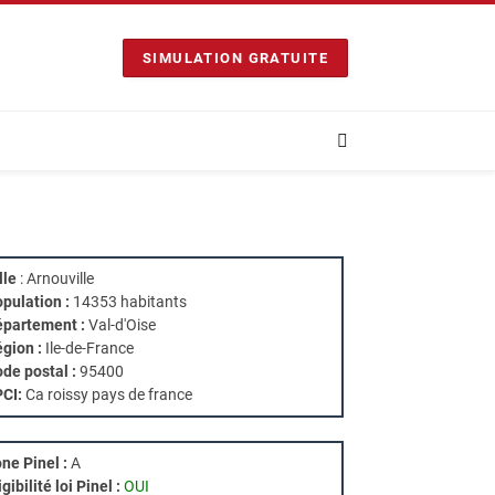
SIMULATION GRATUITE
lle
: Arnouville
pulation :
14353 habitants
partement :
Val-d'Oise
gion :
Ile-de-France
de postal :
95400
PCI:
Ca roissy pays de france
ne Pinel :
A
igibilité loi Pinel :
OUI