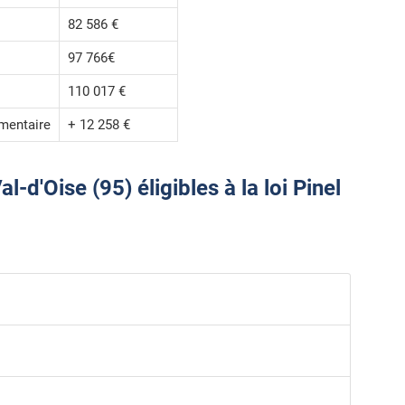
82 586 €
97 766€
110 017 €
mentaire
+ 12 258 €
d'Oise (95) éligibles à la loi Pinel