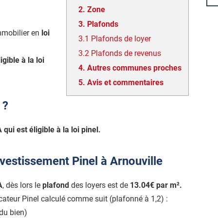
2.
Zone
3.
Plafonds
mmobilier en
loi
3.1
Plafonds de loyer
3.2
Plafonds de revenus
ligible à la loi
4.
Autres communes proches
5.
Avis et commentaires
 ?
qui est éligible à la loi pinel.
vestissement Pinel à Arnouville
A
, dès lors le
plafond
des loyers est de
13.04€ par m².
icateur Pinel calculé comme suit (plafonné à 1,2) :
du bien)