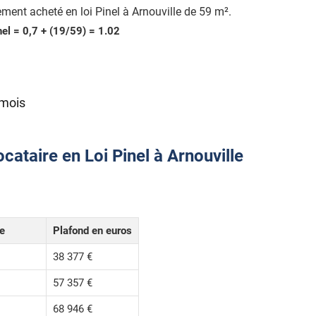
ment acheté en loi Pinel à Arnouville de 59 m².
nel = 0,7 + (19/59) = 1.02
 mois
cataire en Loi Pinel à Arnouville
le
Plafond en euros
38 377 €
57 357 €
68 946 €