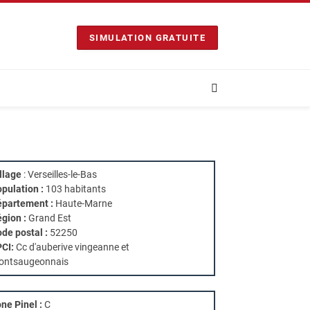
SIMULATION GRATUITE
llage
: Verseilles-le-Bas
pulation :
103 habitants
partement :
Haute-Marne
gion :
Grand Est
de postal :
52250
PCI:
Cc d'auberive vingeanne et
ontsaugeonnais
ne Pinel :
C