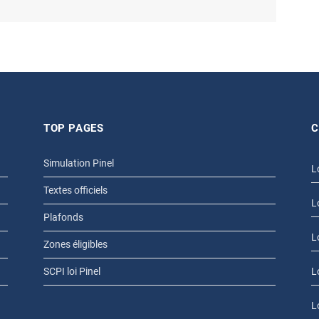
TOP PAGES
C
Simulation Pinel
L
Textes officiels
L
Plafonds
L
Zones éligibles
SCPI loi Pinel
L
L