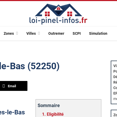
Zones
Villes
Outremer
SCPI
Simulation
-le-Bas (52250)
Vi
Po
Dé
Ré
Email
Co
E
m
Sommaire
les-le-Bas
1.
Eligibilité
Zo