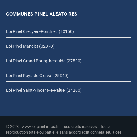
COMMUNES PINEL ALÉATOIRES
Loi Pinel Crécy-en-Ponthieu (80150)
Loi Pinel Manciet (32370)
Loi Pinel Grand Bourgtheroulde (27520)
Loi Pinel Pays-de-Clerval (25340)
Loi Pinel Saint-Vincent-le-Paluel (24200)
© 2023 - www.loi-pinel-infos.fr - Tous droits réservés - Toute
reproduction totale ou partielle sans accord écrit donnera lieu à des