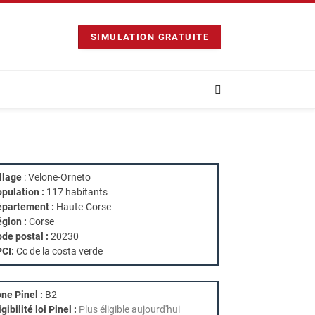
SIMULATION GRATUITE
llage
: Velone-Orneto
pulation :
117 habitants
partement :
Haute-Corse
gion :
Corse
de postal :
20230
PCI:
Cc de la costa verde
ne Pinel :
B2
igibilité loi Pinel :
Plus éligible aujourd'hui