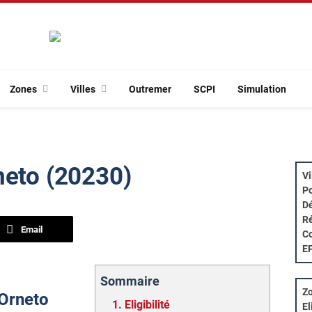
Zones
Villes
Outremer
SCPI
Simulation
neto (20230)
Vi
Po
Dé
Ré
Email
Co
E
Sommaire
Zo
-Orneto
1.
Eligibilité
El