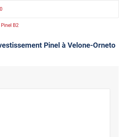
20
e Pinel B2
nvestissement Pinel à Velone-Orneto