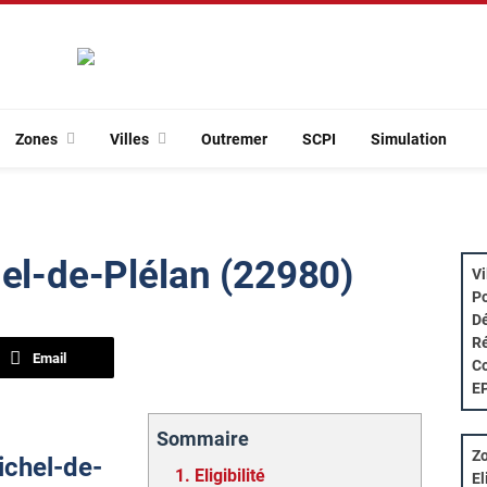
Zones
Villes
Outremer
SCPI
Simulation
hel-de-Plélan (22980)
Vi
Po
Dé
Ré
Email
Co
E
Sommaire
Zo
Michel-de-
1.
Eligibilité
El