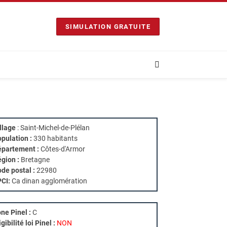
SIMULATION GRATUITE
llage
: Saint-Michel-de-Plélan
pulation :
330 habitants
partement :
Côtes-d'Armor
gion :
Bretagne
de postal :
22980
PCI:
Ca dinan agglomération
ne Pinel :
C
igibilité loi Pinel :
NON