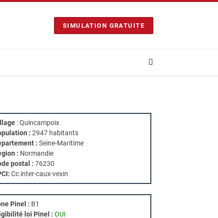
SIMULATION GRATUITE
llage
: Quincampoix
pulation :
2947 habitants
partement :
Seine-Maritime
gion :
Normandie
de postal :
76230
PCI:
Cc inter-caux-vexin
ne Pinel :
B1
igibilité loi Pinel :
OUI