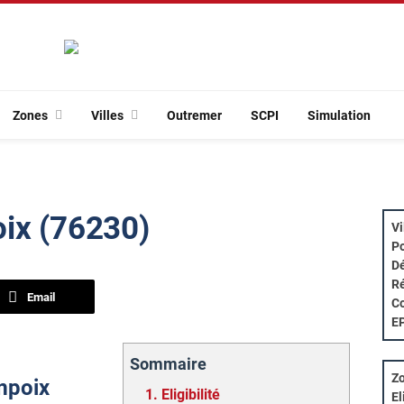
Zones
Villes
Outremer
SCPI
Simulation
oix (76230)
Vi
Po
Dé
Ré
Email
Co
E
Sommaire
Zo
ampoix
1.
Eligibilité
El