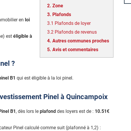
2.
Zone
3.
Plafonds
mmobilier en
loi
3.1
Plafonds de loyer
3.2
Plafonds de revenus
e) est
éligible à
4.
Autres communes proches
5.
Avis et commentaires
nel ?
pinel B1
qui est éligible à la loi pinel.
nvestissement Pinel à Quincampoix
Pinel B1
, dès lors le
plafond
des loyers est de :
10.51€
icateur Pinel calculé comme suit (plafonné à 1,2) :