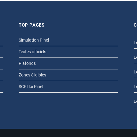
TOP PAGES
C
Simulation Pinel
L
Textes officiels
L
Plafonds
L
Zones éligibles
SCPI loi Pinel
L
L