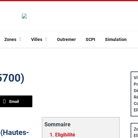
Zones
Villes
Outremer
SCPI
Simulation
65700)
Vi
Po
Dé
Ré
Email
Co
E
Sommaire
Zo
e (Hautes-
1.
Eligibilité
El