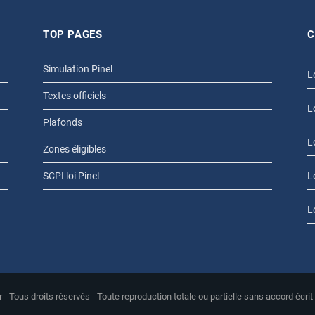
TOP PAGES
C
Simulation Pinel
L
Textes officiels
L
Plafonds
L
Zones éligibles
SCPI loi Pinel
L
L
r - Tous droits réservés - Toute reproduction totale ou partielle sans accord écrit