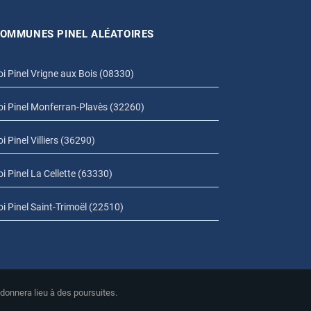
OMMUNES PINEL ALÉATOIRES
oi Pinel Vrigne aux Bois (08330)
oi Pinel Monferran-Plavès (32260)
oi Pinel Villiers (36290)
oi Pinel La Cellette (63330)
oi Pinel Saint-Trimoël (22510)
 donnera lieu à des poursuites.