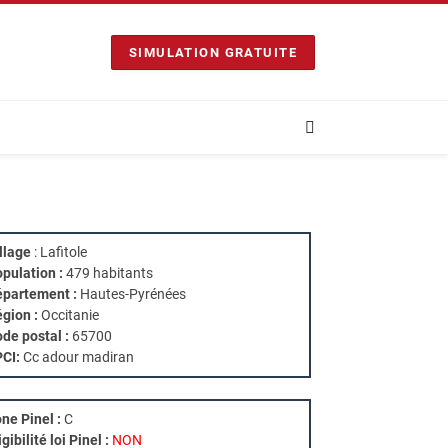
SIMULATION GRATUITE
llage
: Lafitole
pulation :
479 habitants
partement :
Hautes-Pyrénées
gion :
Occitanie
de postal :
65700
PCI:
Cc adour madiran
ne Pinel :
C
igibilité loi Pinel :
NON