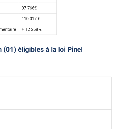
97 766€
110 017 €
mentaire
+ 12 258 €
01) éligibles à la loi Pinel