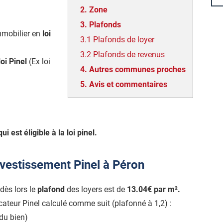
2.
Zone
3.
Plafonds
mmobilier en
loi
3.1
Plafonds de loyer
3.2
Plafonds de revenus
loi Pinel
(Ex loi
4.
Autres communes proches
5.
Avis et commentaires
ui est éligible à la loi pinel.
nvestissement Pinel à Péron
 dès lors le
plafond
des loyers est de
13.04€ par m².
icateur Pinel calculé comme suit (plafonné à 1,2) :
du bien)