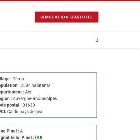
SIMULATION GRATUITE
llage
: Péron
pulation :
2584 habitants
partement :
Ain
gion :
Auvergne-Rhône-Alpes
de postal :
01630
PCI:
Ca du pays de gex
ne Pinel :
A
igibilité loi Pinel :
OUI