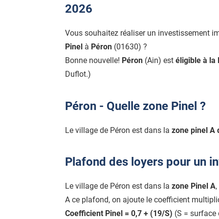
2026
Vous souhaitez réaliser un investissement i
Pinel
à
Péron
(01630) ?
Bonne nouvelle!
Péron
(Ain) est
éligible à la 
Duflot.)
Péron - Quelle zone Pinel ?
Le village de Péron est dans la
zone pinel A q
Plafond des loyers pour un i
Le village de Péron est dans la
zone Pinel A
,
A ce plafond, on ajoute le coefficient multipl
Coefficient Pinel = 0,7 + (19/S)
(S = surface 