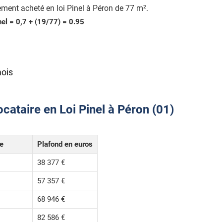
ment acheté en loi Pinel à Péron de 77 m².
nel = 0,7 + (19/77) = 0.95
mois
cataire en Loi Pinel à Péron (01)
le
Plafond en euros
38 377 €
57 357 €
68 946 €
82 586 €