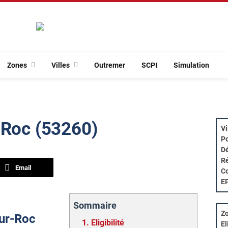
Zones
Villes
Outremer
SCPI
Simulation
-Roc (53260)
Vi
Po
Dé
Ré
Email
Co
E
Sommaire
Zo
sur-Roc
1.
Eligibilité
El