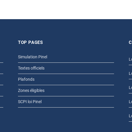
TOP PAGES
C
Simulation Pinel
L
Textes officiels
L
Plafonds
L
Zones éligibles
SCPI loi Pinel
L
L