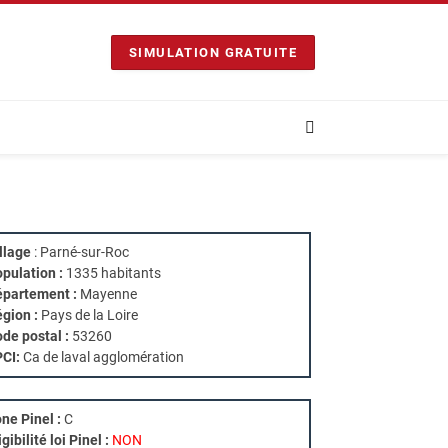
SIMULATION GRATUITE
llage
: Parné-sur-Roc
pulation :
1335 habitants
partement :
Mayenne
gion :
Pays de la Loire
de postal :
53260
PCI:
Ca de laval agglomération
ne Pinel :
C
igibilité loi Pinel :
NON