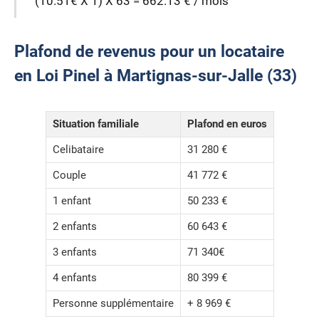
(10.51€ X 1) X 63 = 662.13 € / mois
Plafond de revenus pour un locataire
en Loi Pinel à Martignas-sur-Jalle (33)
Situation familiale
Plafond en euros
Celibataire
31 280 €
Couple
41 772 €
1 enfant
50 233 €
2 enfants
60 643 €
3 enfants
71 340€
4 enfants
80 399 €
Personne supplémentaire
+ 8 969 €