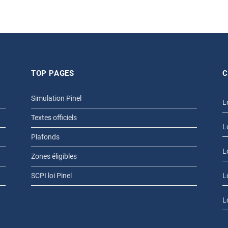
TOP PAGES
C
Simulation Pinel
L
Textes officiels
L
Plafonds
L
Zones éligibles
SCPI loi Pinel
L
L