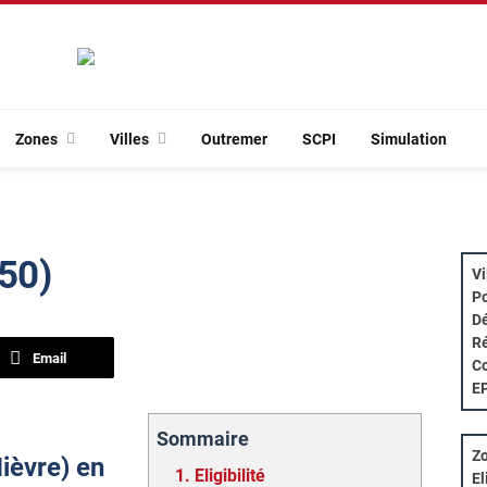
Zones
Villes
Outremer
SCPI
Simulation
250)
Vi
Po
Dé
Ré
Email
Co
E
Sommaire
Zo
Nièvre) en
1.
Eligibilité
El