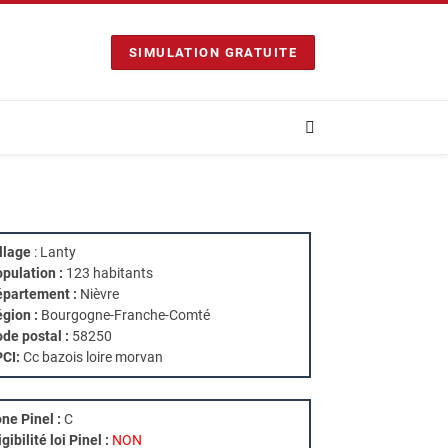
SIMULATION GRATUITE
llage
: Lanty
pulation :
123 habitants
partement :
Nièvre
gion :
Bourgogne-Franche-Comté
de postal :
58250
PCI:
Cc bazois loire morvan
ne Pinel :
C
igibilité loi Pinel :
NON