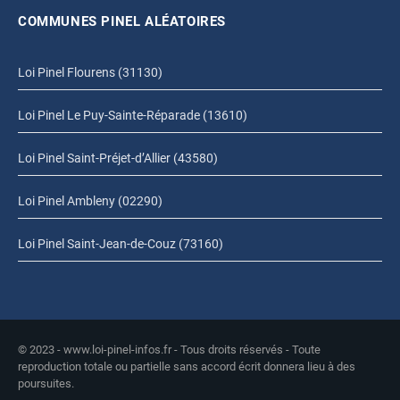
COMMUNES PINEL ALÉATOIRES
Loi Pinel Flourens (31130)
Loi Pinel Le Puy-Sainte-Réparade (13610)
Loi Pinel Saint-Préjet-d’Allier (43580)
Loi Pinel Ambleny (02290)
Loi Pinel Saint-Jean-de-Couz (73160)
© 2023 - www.loi-pinel-infos.fr - Tous droits réservés - Toute
reproduction totale ou partielle sans accord écrit donnera lieu à des
poursuites.