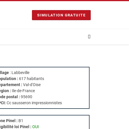
SIMULATION GRATUITE
llage
: Labbeville
pulation :
617 habitants
partement :
Val-d'Oise
gion :
Ile-de-France
de postal :
95690
PCI:
Cc sausseron impressionnistes
ne Pinel :
B1
igibilité loi Pinel :
OUI