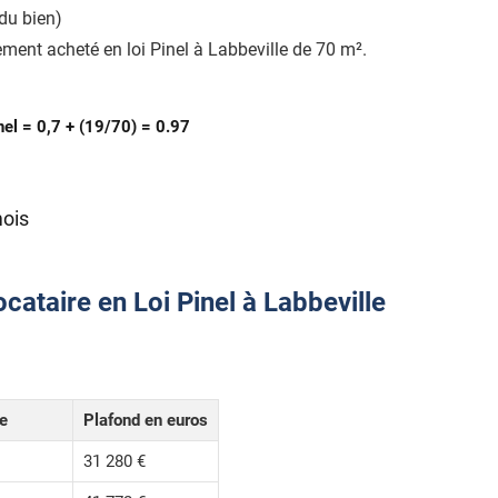
du bien)
ment acheté en loi Pinel à Labbeville de 70 m².
nel = 0,7 + (19/70) = 0.97
mois
cataire en Loi Pinel à Labbeville
le
Plafond en euros
31 280 €