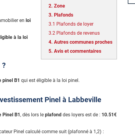
2.
Zone
3.
Plafonds
mmobilier en
loi
3.1
Plafonds de loyer
3.2
Plafonds de revenus
ligible à la loi
4.
Autres communes proches
5.
Avis et commentaires
 ?
 pinel B1
qui est éligible à la loi pinel.
vestissement Pinel à Labbeville
 Pinel B1
, dès lors le
plafond
des loyers est de :
10.51€
icateur Pinel calculé comme suit (plafonné à 1,2) :