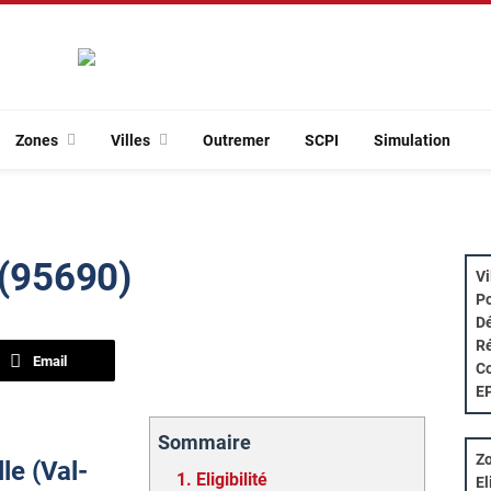
Zones
Villes
Outremer
SCPI
Simulation
 (95690)
Vi
Po
Dé
Ré
Email
Co
E
Sommaire
Zo
lle (Val-
1.
Eligibilité
El