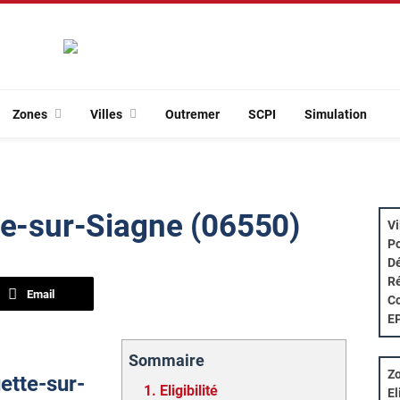
Zones
Villes
Outremer
SCPI
Simulation
te-sur-Siagne (06550)
Vi
Po
Dé
Ré
Email
Co
E
Sommaire
Zo
uette-sur-
1.
Eligibilité
El