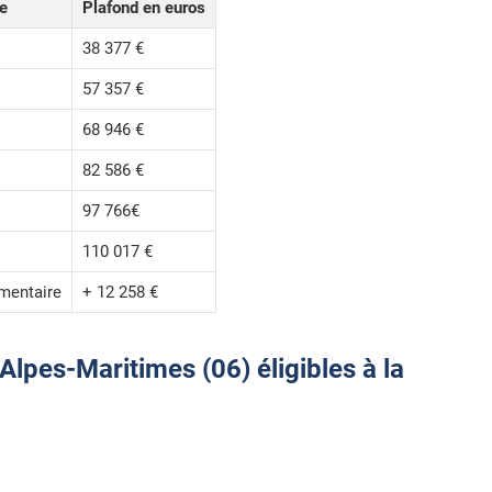
le
Plafond en euros
38 377 €
57 357 €
68 946 €
82 586 €
97 766€
110 017 €
mentaire
+ 12 258 €
lpes-Maritimes (06) éligibles à la