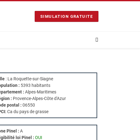
SIMULATION GRATUITE
lle
: La Roquette-sur-Siagne
pulation :
5393 habitants
partement :
Alpes-Maritimes
gion :
Provence-Alpes-Côte d'Azur
de postal :
06550
PCI:
Ca du pays de grasse
ne Pinel :
A
igibilité loi Pinel :
OUI