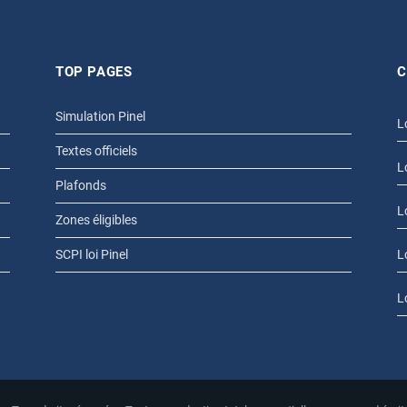
TOP PAGES
C
Simulation Pinel
L
Textes officiels
L
Plafonds
L
Zones éligibles
SCPI loi Pinel
L
L