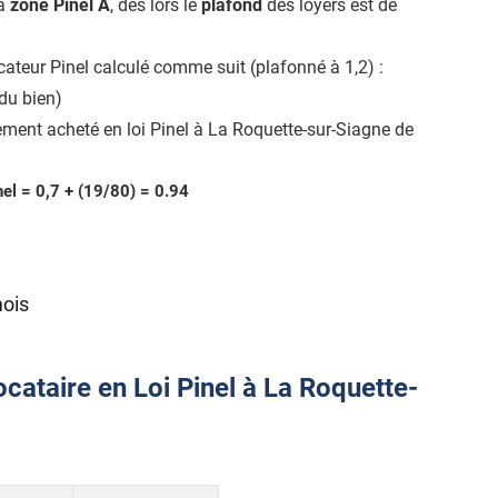
la
zone Pinel A
, dès lors le
plafond
des loyers est de
icateur Pinel calculé comme suit (plafonné à 1,2) :
du bien)
ment acheté en loi Pinel à La Roquette-sur-Siagne de
nel = 0,7 + (19/80) = 0.94
mois
cataire en Loi Pinel à La Roquette-