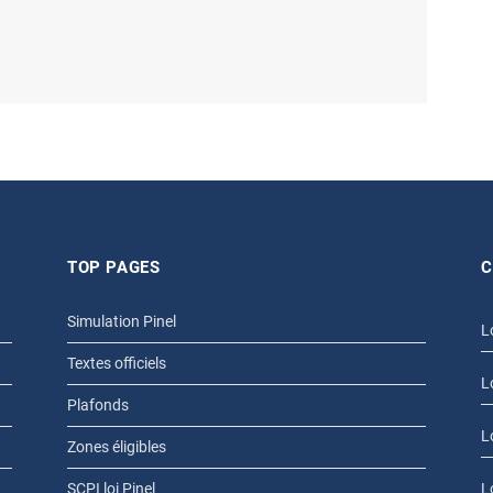
TOP PAGES
C
Simulation Pinel
L
Textes officiels
L
Plafonds
L
Zones éligibles
SCPI loi Pinel
L