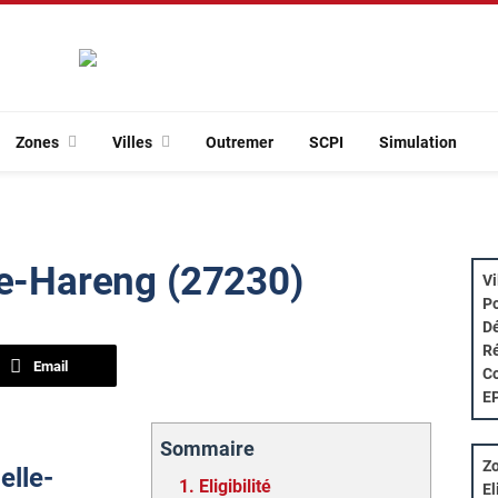
Zones
Villes
Outremer
SCPI
Simulation
le-Hareng (27230)
Vi
Po
Dé
Ré
Email
Co
E
Sommaire
Zo
elle-
1.
Eligibilité
El