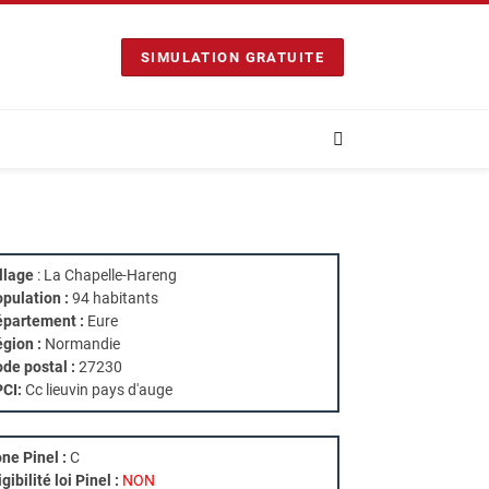
SIMULATION GRATUITE
llage
: La Chapelle-Hareng
pulation :
94 habitants
partement :
Eure
gion :
Normandie
de postal :
27230
PCI:
Cc lieuvin pays d'auge
ne Pinel :
C
igibilité loi Pinel :
NON