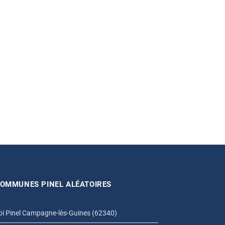
OMMUNES PINEL ALÉATOIRES
oi Pinel Campagne-lès-Guines (62340)