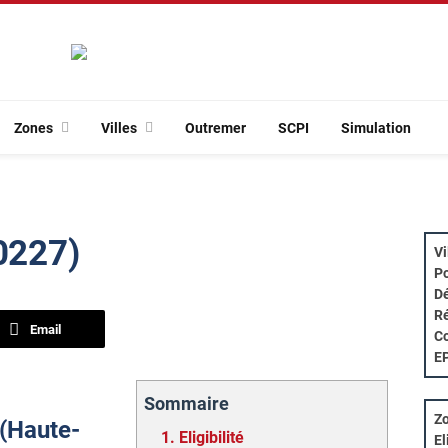
Zones
Villes
Outremer
SCPI
Simulation
20227)
Vi
Po
Dé
Ré
Email
Co
E
Sommaire
Zo
 (Haute-
1.
Eligibilité
El