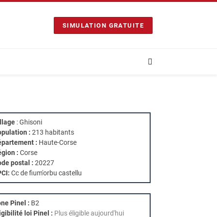
SIMULATION GRATUITE
llage
: Ghisoni
pulation :
213 habitants
partement :
Haute-Corse
gion :
Corse
de postal :
20227
PCI:
Cc de fium'orbu castellu
ne Pinel :
B2
igibilité loi Pinel :
Plus éligible aujourd'hui