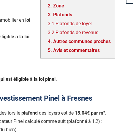
2.
Zone
3.
Plafonds
mmobilier en
loi
3.1
Plafonds de loyer
3.2
Plafonds de revenus
éligible à la loi
4.
Autres communes proches
5.
Avis et commentaires
i est éligible à la loi pinel.
nvestissement Pinel à Fresnes
 dès lors le
plafond
des loyers est de
13.04€ par m².
icateur Pinel calculé comme suit (plafonné à 1,2) :
du bien)