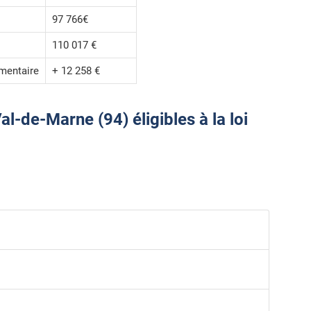
97 766€
110 017 €
mentaire
+ 12 258 €
-de-Marne (94) éligibles à la loi