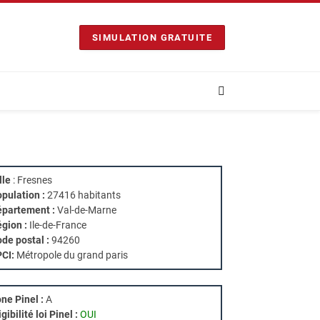
SIMULATION GRATUITE
lle
: Fresnes
pulation :
27416 habitants
partement :
Val-de-Marne
gion :
Ile-de-France
de postal :
94260
PCI:
Métropole du grand paris
ne Pinel :
A
igibilité loi Pinel :
OUI