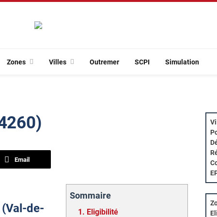
Zones
Villes
Outremer
SCPI
Simulation
94260)
Vi
Po
Dé
Ré
Email
Co
E
Sommaire
Zo
 (Val-de-
1.
Eligibilité
El