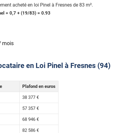
ment acheté en loi Pinel à Fresnes de 83 m².
nel = 0,7 + (19/83) = 0.93
/ mois
cataire en Loi Pinel à Fresnes (94)
le
Plafond en euros
38 377 €
57 357 €
68 946 €
82 586 €