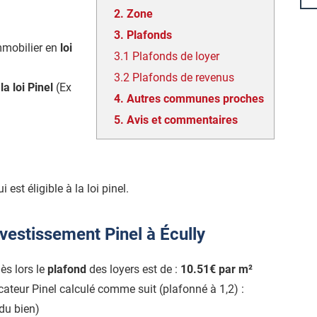
2.
Zone
3.
Plafonds
mmobilier en
loi
3.1
Plafonds de loyer
3.2
Plafonds de revenus
 la loi Pinel
(Ex
4.
Autres communes proches
5.
Avis et commentaires
i est éligible à la loi pinel.
vestissement Pinel à Écully
dès lors le
plafond
des loyers est de :
10.51€ par m²
icateur Pinel calculé comme suit (plafonné à 1,2) :
du bien)