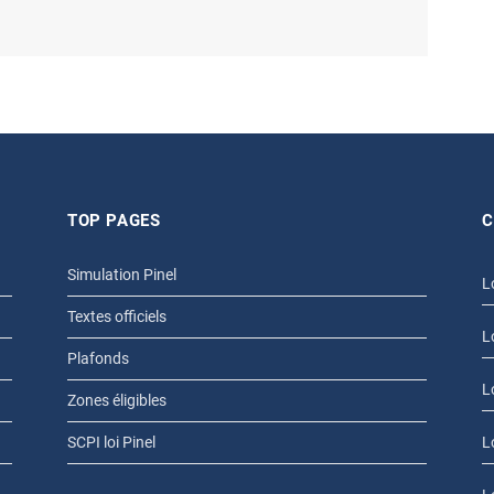
TOP PAGES
C
Simulation Pinel
L
Textes officiels
L
Plafonds
L
Zones éligibles
SCPI loi Pinel
L