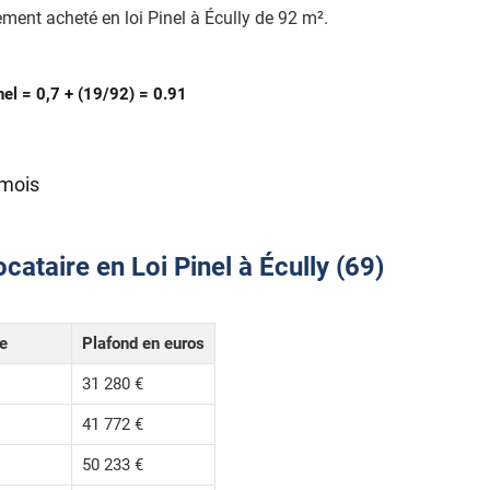
ment acheté en loi Pinel à Écully de 92 m².
nel = 0,7 + (19/92) = 0.91
 mois
cataire en Loi Pinel à Écully (69)
le
Plafond en euros
31 280 €
41 772 €
50 233 €