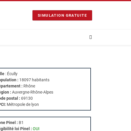
SIMULATION GRATUITE
lle
: Écully
pulation :
18097 habitants
partement :
Rhône
gion :
Auvergne-Rhône-Alpes
de postal :
69130
PCI:
Métropole de lyon
ne Pinel :
B1
igibilité loi Pinel :
OUI