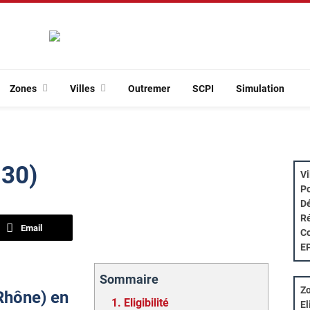
Zones
Villes
Outremer
SCPI
Simulation
130)
Vi
Po
Dé
Ré
Email
Co
E
Sommaire
Zo
(Rhône) en
1.
Eligibilité
El