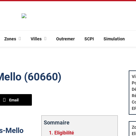
Zones
Villes
Outremer
SCPI
Simulation
Mello (60660)
Vi
Po
Dé
Ré
Email
Co
E
Sommaire
Zo
ès-Mello
1.
Eligibilité
El