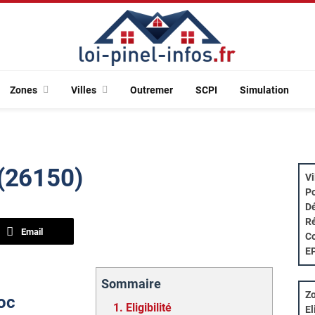
Zones
Villes
Outremer
SCPI
Simulation
 (26150)
Vi
Po
Dé
Ré
Email
Co
E
Sommaire
Zo
loc
1.
Eligibilité
El