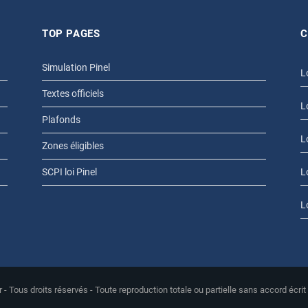
TOP PAGES
C
Simulation Pinel
L
Textes officiels
L
Plafonds
L
Zones éligibles
SCPI loi Pinel
L
L
r - Tous droits réservés - Toute reproduction totale ou partielle sans accord écrit