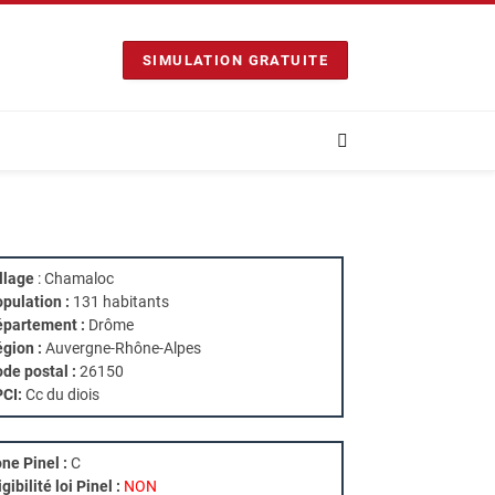
SIMULATION GRATUITE
llage
: Chamaloc
pulation :
131 habitants
partement :
Drôme
gion :
Auvergne-Rhône-Alpes
de postal :
26150
PCI:
Cc du diois
ne Pinel :
C
igibilité loi Pinel :
NON