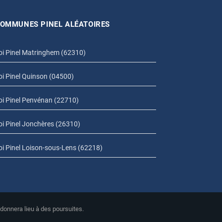
OMMUNES PINEL ALÉATOIRES
oi Pinel Matringhem (62310)
oi Pinel Quinson (04500)
oi Pinel Penvénan (22710)
oi Pinel Jonchères (26310)
oi Pinel Loison-sous-Lens (62218)
 donnera lieu à des poursuites.