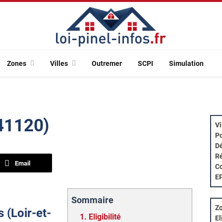
Zones
Villes
Outremer
SCPI
Simulation
(41120)
Vi
Po
Dé
Ré
Email
Co
E
Sommaire
Zo
s (Loir-et-
1.
Eligibilité
El