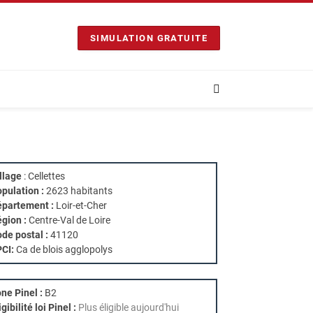
SIMULATION GRATUITE
llage
: Cellettes
pulation :
2623 habitants
partement :
Loir-et-Cher
gion :
Centre-Val de Loire
de postal :
41120
PCI:
Ca de blois agglopolys
ne Pinel :
B2
igibilité loi Pinel :
Plus éligible aujourd'hui