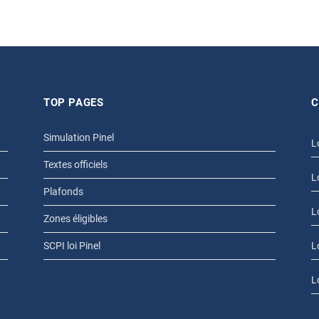
TOP PAGES
C
Simulation Pinel
L
Textes officiels
L
Plafonds
L
Zones éligibles
SCPI loi Pinel
L
L