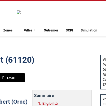
Zones
Villes
Outremer
SCPI
Simulation
t (61120)
Vi
Po
Dé
Ré
Email
Co
E
Sommaire
Zo
bert (Orne)
1.
Eligibilité
El