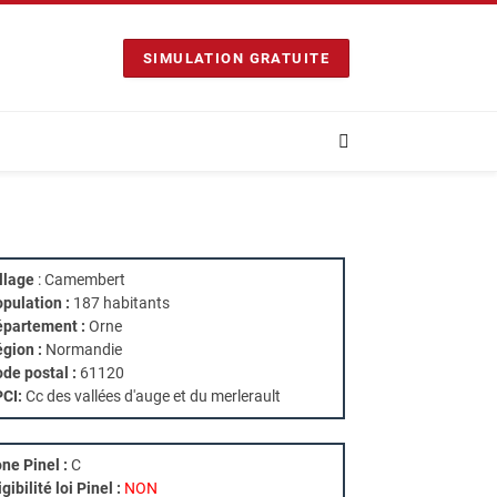
SIMULATION GRATUITE
llage
: Camembert
pulation :
187 habitants
partement :
Orne
gion :
Normandie
de postal :
61120
PCI:
Cc des vallées d'auge et du merlerault
ne Pinel :
C
igibilité loi Pinel :
NON