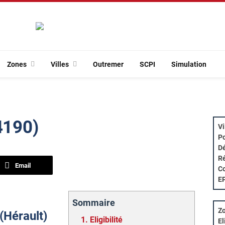
Zones
Villes
Outremer
SCPI
Simulation
4190)
Vi
Po
Dé
Ré
Email
Co
E
Sommaire
Zo
 (Hérault)
1.
Eligibilité
El