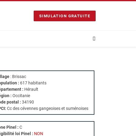
SIMULATION GRATUITE
llage
: Brissac
pulation :
617 habitants
partement :
Hérault
gion :
Occitanie
de postal :
34190
PCI:
Cc des cévennes gangeoises et suménoises
ne Pinel :
C
igibilité loi Pinel :
NON