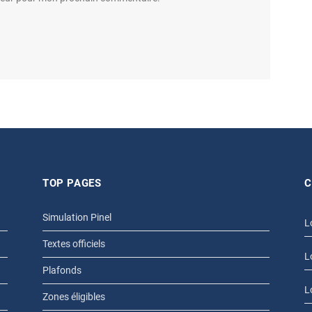
TOP PAGES
C
Simulation Pinel
L
Textes officiels
L
Plafonds
L
Zones éligibles