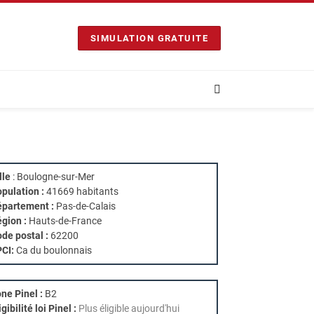
SIMULATION GRATUITE
lle
: Boulogne-sur-Mer
pulation :
41669 habitants
partement :
Pas-de-Calais
gion :
Hauts-de-France
de postal :
62200
PCI:
Ca du boulonnais
ne Pinel :
B2
igibilité loi Pinel :
Plus éligible aujourd'hui