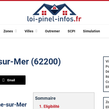
Zones
Villes
Outremer
SCPI
Simulation
-sur-Mer (62200)
Vi
Po
Dé
Ré
Email
Co
E
Sommaire
Zo
gne-sur-Mer
1.
Eligibilité
El