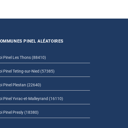
OMMUNES PINEL ALÉATOIRES
oi Pinel Les Thons (88410)
oi Pinel Teting-sur-Nied (57385)
oi Pinel Plestan (22640)
oi Pinel Yvrac-et-Malleyrand (16110)
oi Pinel Presly (18380)