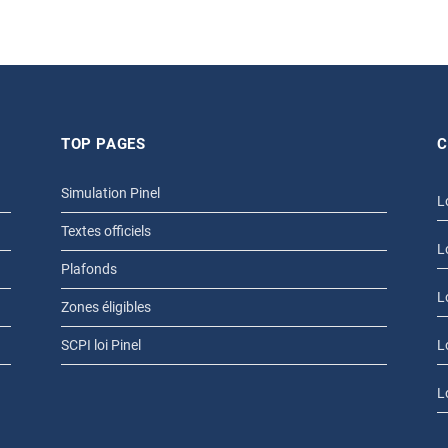
TOP PAGES
C
Simulation Pinel
L
Textes officiels
L
Plafonds
L
Zones éligibles
SCPI loi Pinel
L
L