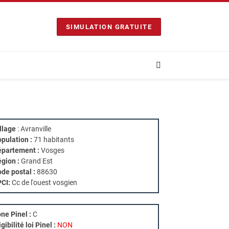
SIMULATION GRATUITE
llage
: Avranville
pulation :
71 habitants
partement :
Vosges
gion :
Grand Est
de postal :
88630
PCI:
Cc de l'ouest vosgien
ne Pinel :
C
igibilité loi Pinel :
NON