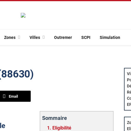
Zones
Villes
Outremer
SCPI
Simulation
 (88630)
Vi
Po
Dé
Ré
Email
Co
E
Sommaire
Zo
le
1.
Eligibilité
El