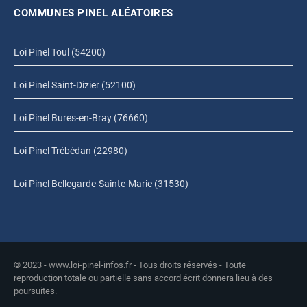
COMMUNES PINEL ALÉATOIRES
Loi Pinel Toul (54200)
Loi Pinel Saint-Dizier (52100)
Loi Pinel Bures-en-Bray (76660)
Loi Pinel Trébédan (22980)
Loi Pinel Bellegarde-Sainte-Marie (31530)
© 2023 - www.loi-pinel-infos.fr - Tous droits réservés - Toute
reproduction totale ou partielle sans accord écrit donnera lieu à des
poursuites.