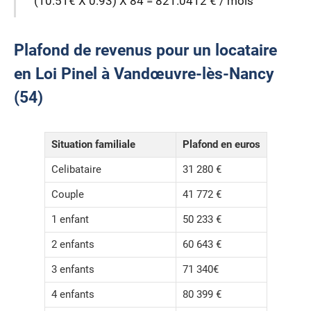
(10.51€ X 0.93) X 84 = 821.0412 € / mois
Plafond de revenus pour un locataire
en Loi Pinel à Vandœuvre-lès-Nancy
(54)
Situation familiale
Plafond en euros
Celibataire
31 280 €
Couple
41 772 €
1 enfant
50 233 €
2 enfants
60 643 €
3 enfants
71 340€
4 enfants
80 399 €