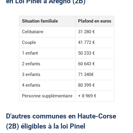
en Loi Pinel à Aregno (2B)
Situation familiale
Plafond en euros
Celibataire
31 280 €
Couple
41 772 €
1 enfant
50 233 €
2 enfants
60 643 €
3 enfants
71 340€
4 enfants
80 399 €
Personne supplémentaire
+ 8 969 €
D'autres communes en Haute-Corse
(2B) éligibles à la loi Pinel