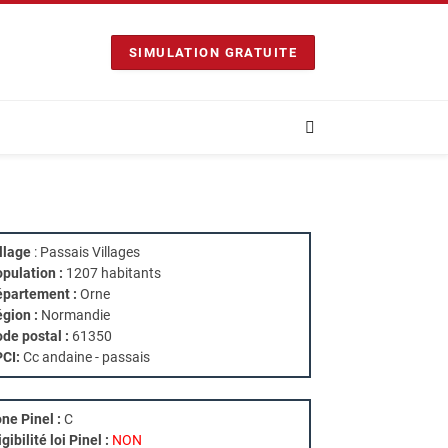
SIMULATION GRATUITE
llage
: Passais Villages
pulation :
1207 habitants
partement :
Orne
gion :
Normandie
de postal :
61350
PCI:
Cc andaine - passais
ne Pinel :
C
igibilité loi Pinel :
NON