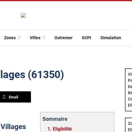
Zones
Villes
Outremer
SCPI
Simulation
llages (61350)
Vi
Po
Dé
Ré
Email
Co
E
Sommaire
Zo
 Villages
1.
Eligibilité
El