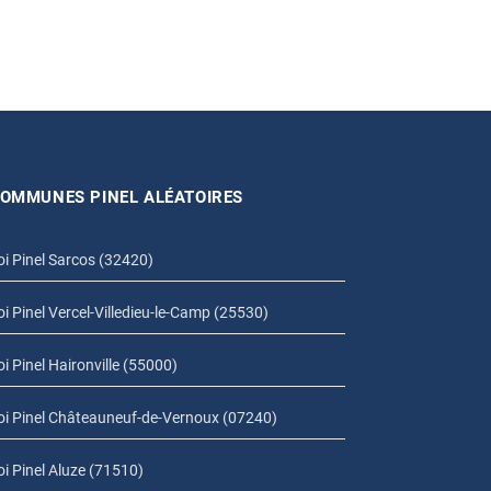
OMMUNES PINEL ALÉATOIRES
oi Pinel Sarcos (32420)
oi Pinel Vercel-Villedieu-le-Camp (25530)
oi Pinel Haironville (55000)
oi Pinel Châteauneuf-de-Vernoux (07240)
oi Pinel Aluze (71510)