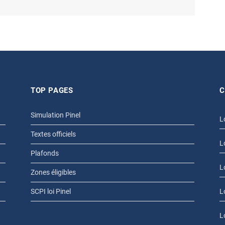
TOP PAGES
C
Simulation Pinel
L
Textes officiels
L
Plafonds
L
Zones éligibles
SCPI loi Pinel
L
L