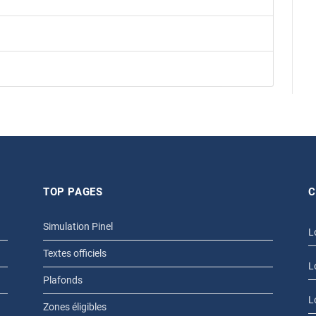
TOP PAGES
C
Simulation Pinel
L
Textes officiels
L
Plafonds
L
Zones éligibles