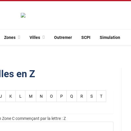
Zones
Villes
Outremer
SCPI
Simulation
lles en Z
J
K
L
M
N
O
P
Q
R
S
T
en Zone C commençant par la lettre : Z