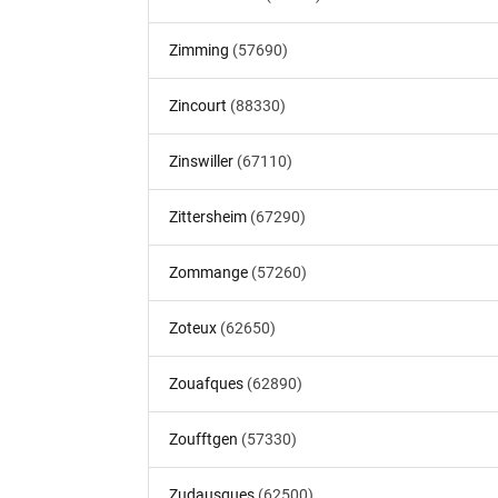
Zimming
(57690)
Zincourt
(88330)
Zinswiller
(67110)
Zittersheim
(67290)
Zommange
(57260)
Zoteux
(62650)
Zouafques
(62890)
Zoufftgen
(57330)
Zudausques
(62500)