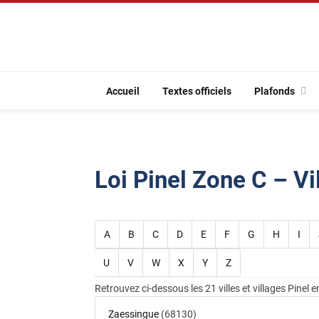
Accueil
Textes officiels
Plafonds
Loi Pinel Zone C – Vi
A
B
C
D
E
F
G
H
I
U
V
W
X
Y
Z
Retrouvez ci-dessous les 21 villes et villages Pinel 
Zaessingue
(68130)