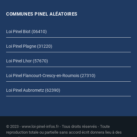
COMMUNES PINEL ALÉATOIRES
Loi Pinel Biot (06410)
Loi Pinel Plagne (31220)
Loi Pinel Lhor (57670)
Loi Pinel Flancourt-Crescy-en-Roumois (27310)
Loi Pinel Aubrometz (62390)
© 2023 - www.loi-pinel-infos.fr - Tous droits réservés - Toute
reproduction totale ou partielle sans accord écrit donnera lieu à des