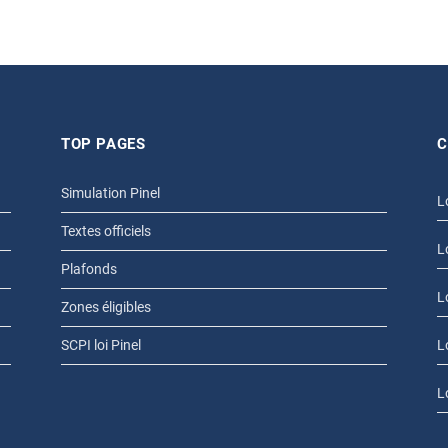
TOP PAGES
C
Simulation Pinel
L
Textes officiels
L
Plafonds
L
Zones éligibles
SCPI loi Pinel
L
L