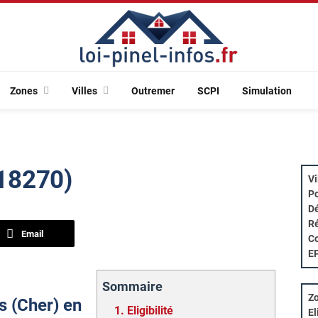
Zones
Villes
Outremer
SCPI
Simulation
(18270)
Vi
Po
Dé
Ré
Email
Co
E
Sommaire
Zo
es (Cher) en
1.
Eligibilité
El