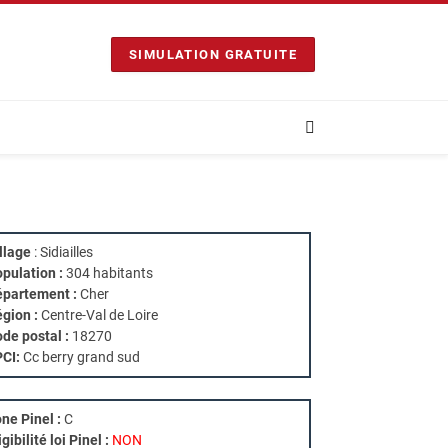
SIMULATION GRATUITE
llage
: Sidiailles
pulation :
304 habitants
partement :
Cher
gion :
Centre-Val de Loire
de postal :
18270
PCI:
Cc berry grand sud
ne Pinel :
C
igibilité loi Pinel :
NON