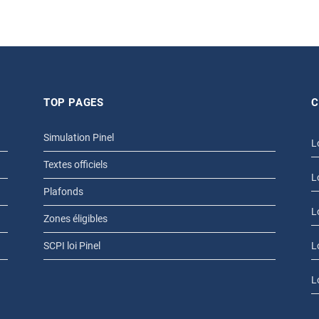
TOP PAGES
C
Simulation Pinel
L
Textes officiels
L
Plafonds
L
Zones éligibles
SCPI loi Pinel
L
L