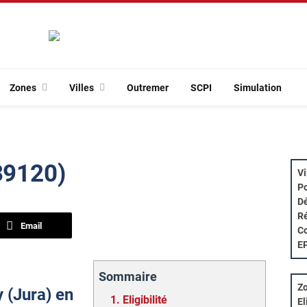
Zones
Villes
Outremer
SCPI
Simulation
(39120)
Vi
Po
Dé
Ré
Email
Co
E
Sommaire
Zo
y (Jura) en
1.
Eligibilité
El