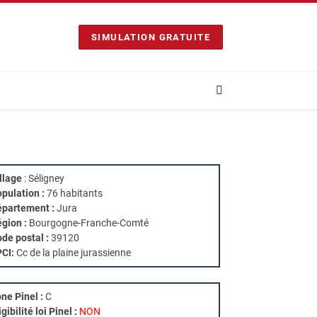
SIMULATION GRATUITE
llage
: Séligney
pulation :
76 habitants
partement :
Jura
gion :
Bourgogne-Franche-Comté
de postal :
39120
PCI:
Cc de la plaine jurassienne
ne Pinel :
C
igibilité loi Pinel :
NON