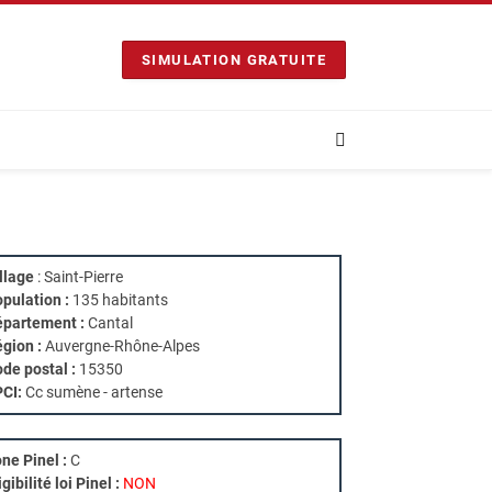
SIMULATION GRATUITE
llage
: Saint-Pierre
pulation :
135 habitants
partement :
Cantal
gion :
Auvergne-Rhône-Alpes
de postal :
15350
PCI:
Cc sumène - artense
ne Pinel :
C
igibilité loi Pinel :
NON