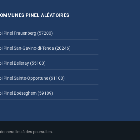
OMMUNES PINEL ALÉATOIRES
oi Pinel Frauenberg (57200)
oi Pinel San-Gavino-di-Tenda (20246)
oi Pinel Belleray (55100)
oi Pinel Sainte-Opportune (61100)
oi Pinel Boëseghem (59189)
 donnera lieu à des poursuites.