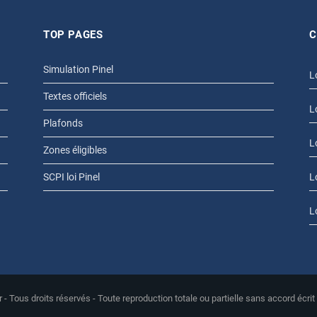
TOP PAGES
C
Simulation Pinel
L
Textes officiels
L
Plafonds
L
Zones éligibles
SCPI loi Pinel
L
L
r - Tous droits réservés - Toute reproduction totale ou partielle sans accord écrit