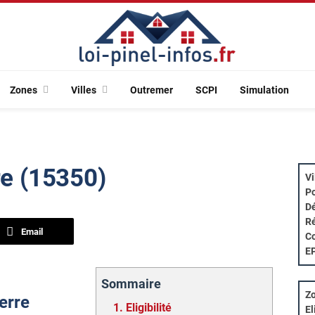
Zones
Villes
Outremer
SCPI
Simulation
re (15350)
Vi
Po
Dé
Ré
Email
Co
E
Sommaire
Zo
ierre
1.
Eligibilité
El