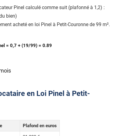
icateur Pinel calculé comme suit (plafonné à 1,2) :
du bien)
ment acheté en loi Pinel à Petit-Couronne de 99 m².
nel = 0,7 + (19/99) = 0.89
 mois
cataire en Loi Pinel à Petit-
le
Plafond en euros