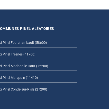
OMMUNES PINEL ALÉATOIRES
oi Pinel Fourchambault (58600)
oi Pinel Fresnes (41700)
oi Pinel Morlhon-le-Haut (12200)
oi Pinel Marquein (11410)
oi Pinel Condé-sur-Risle (27290)