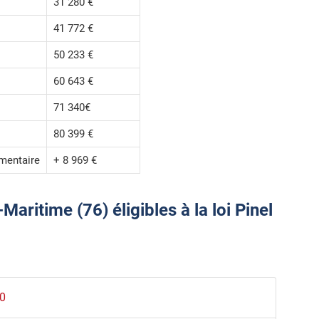
31 280 €
41 772 €
50 233 €
60 643 €
71 340€
80 399 €
mentaire
+ 8 969 €
ritime (76) éligibles à la loi Pinel
00