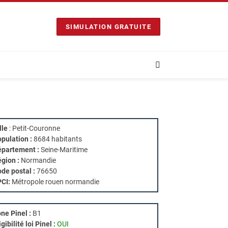
SIMULATION GRATUITE
lle
: Petit-Couronne
pulation :
8684 habitants
partement :
Seine-Maritime
gion :
Normandie
de postal :
76650
PCI:
Métropole rouen normandie
ne Pinel :
B1
igibilité loi Pinel :
OUI