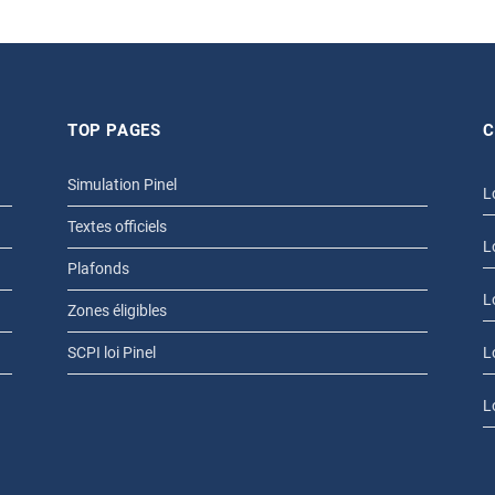
TOP PAGES
C
Simulation Pinel
L
Textes officiels
L
Plafonds
L
Zones éligibles
SCPI loi Pinel
L
L