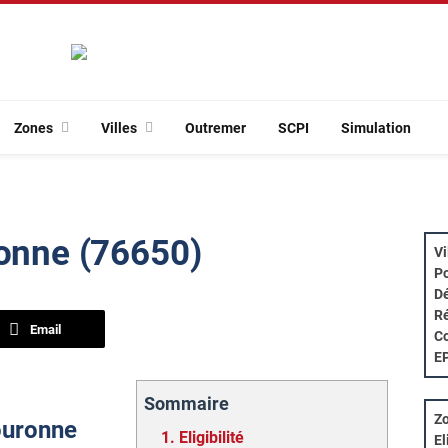
Zones
Villes
Outremer
SCPI
Simulation
ronne (76650)
Vi
Po
Dé
Ré
Email
Co
E
Sommaire
Zo
Couronne
1.
Eligibilité
El