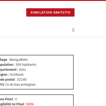
SIMULATION GRATUITE
llage
: Monguilhem
pulation :
309 habitants
partement :
Gers
gion :
Occitanie
de postal :
32240
PCI:
Cc du bas armagnac
ne Pinel :
C
igibilité loi Pinel :
NON