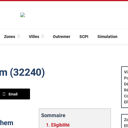
Zones
Villes
Outremer
SCPI
Simulation
em (32240)
Vi
Po
Dé
Ré
Email
Co
E
Sommaire
Zo
ilhem
1.
Eligibilité
El