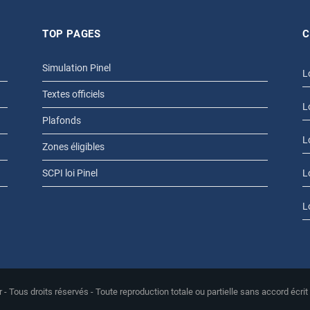
TOP PAGES
C
Simulation Pinel
L
Textes officiels
L
Plafonds
L
Zones éligibles
SCPI loi Pinel
L
L
r - Tous droits réservés - Toute reproduction totale ou partielle sans accord écrit