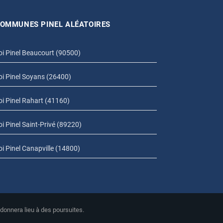
OMMUNES PINEL ALÉATOIRES
oi Pinel Beaucourt (90500)
oi Pinel Soyans (26400)
oi Pinel Rahart (41160)
oi Pinel Saint-Privé (89220)
oi Pinel Canapville (14800)
 donnera lieu à des poursuites.