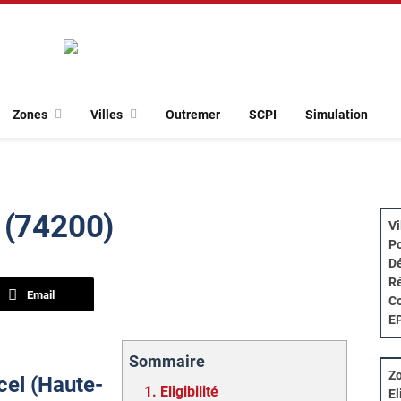
Zones
Villes
Outremer
SCPI
Simulation
 (74200)
Vi
Po
Dé
Ré
Email
Co
E
Sommaire
Zo
cel (Haute-
1.
Eligibilité
El