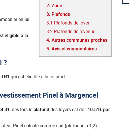
2.
Zone
3.
Plafonds
mmobilier en
loi
3.1
Plafonds de loyer
3.2
Plafonds de revenus
est
éligible à la
4.
Autres communes proches
5.
Avis et commentaires
l ?
el B1
qui est éligible à la loi pinel.
nvestissement Pinel à Margencel
el B1
, dès lors le
plafond
des loyers est de :
10.51€ par
icateur Pinel calculé comme suit (plafonné à 1,2) :