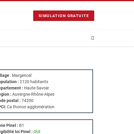
SIMULATION GRATUITE
llage
: Margencel
pulation :
2120 habitants
partement :
Haute-Savoie
gion :
Auvergne-Rhône-Alpes
de postal :
74200
PCI:
Ca thonon agglomération
ne Pinel :
B1
igibilité loi Pinel :
OUI