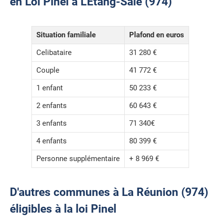
en Loi Pinel à L'Étang-Salé (974)
Situation familiale
Plafond en euros
Celibataire
31 280 €
Couple
41 772 €
1 enfant
50 233 €
2 enfants
60 643 €
3 enfants
71 340€
4 enfants
80 399 €
Personne supplémentaire
+ 8 969 €
D'autres communes à La Réunion (974)
éligibles à la loi Pinel