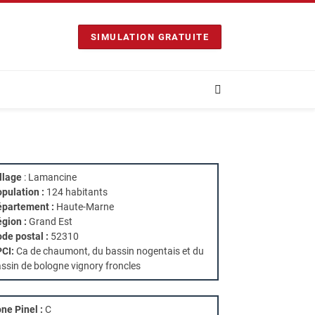
SIMULATION GRATUITE
llage
: Lamancine
pulation :
124 habitants
partement :
Haute-Marne
gion :
Grand Est
de postal :
52310
PCI:
Ca de chaumont, du bassin nogentais et du
ssin de bologne vignory froncles
ne Pinel :
C