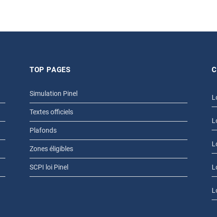
TOP PAGES
C
Simulation Pinel
L
Textes officiels
L
Plafonds
L
Zones éligibles
SCPI loi Pinel
L
L