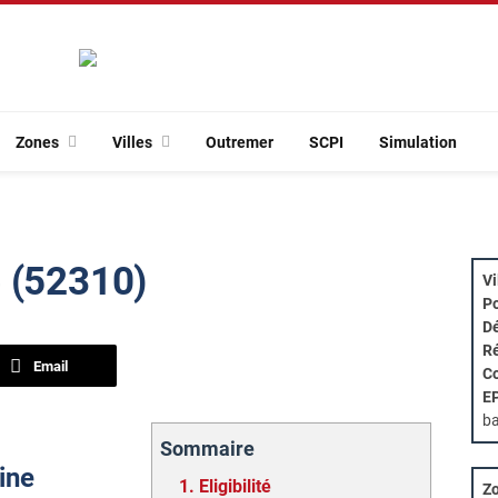
Zones
Villes
Outremer
SCPI
Simulation
 (52310)
Vi
Po
Dé
Ré
Email
Co
E
ba
Sommaire
ine
1.
Eligibilité
Zo