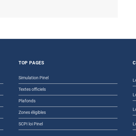
TOP PAGES
C
Simulation Pinel
L
Textes officiels
L
Plafonds
L
Zones éligibles
SCPI loi Pinel
L