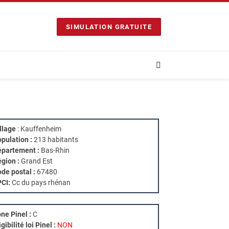
SIMULATION GRATUITE
llage
: Kauffenheim
pulation :
213 habitants
partement :
Bas-Rhin
gion :
Grand Est
de postal :
67480
PCI:
Cc du pays rhénan
ne Pinel :
C
igibilité loi Pinel :
NON