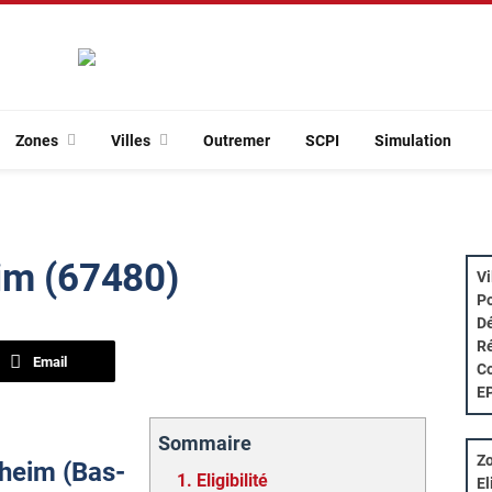
Zones
Villes
Outremer
SCPI
Simulation
im (67480)
Vi
Po
Dé
Ré
Email
Co
E
Sommaire
Zo
nheim (Bas-
1.
Eligibilité
El